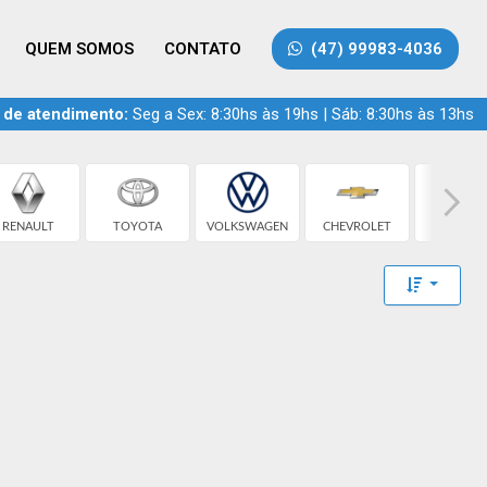
QUEM SOMOS
CONTATO
(47) 99983-4036
 de atendimento:
Seg a Sex: 8:30hs às 19hs | Sáb: 8:30hs às 13hs
RENAULT
TOYOTA
VOLKSWAGEN
CHEVROLET
FIAT
Toggle 