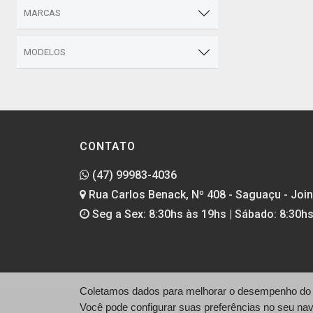
MARCAS
MODELOS
CONTATO
(47) 99983-4036
Rua Carlos Benack, Nº 408 - Saguaçu - Joinv
Seg a Sex: 8:30hs às 19hs | Sábado: 8:30h
Coletamos dados para melhorar o desempenho do si
Você pode configurar suas preferências no seu na
© Juccar Veículos - http://juccarveiculos.com.br/