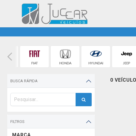
EVROLET
FIAT
HONDA
HYUNDAI
JEEP
0 VEÍCUL
BUSCA RÁPIDA
FILTROS
MARCA