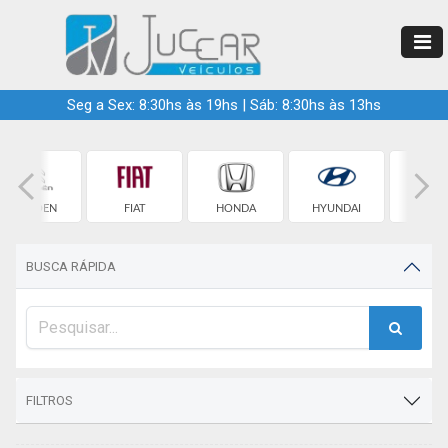
Seg a Sex: 8:30hs às 19hs | Sáb: 8:30hs às 13hs
CITROEN
FIAT
HONDA
HYUNDAI
JEE
BUSCA RÁPIDA
FILTROS