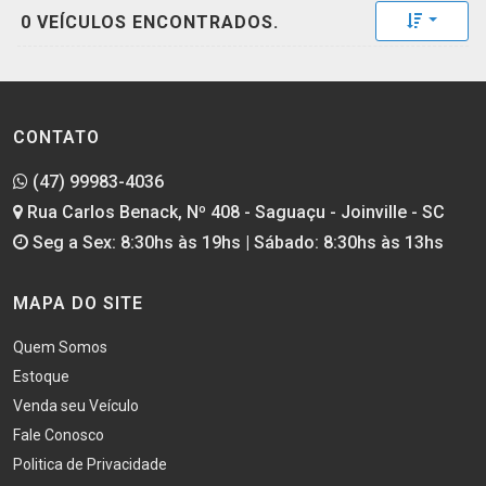
Toggle 
0 VEÍCULOS ENCONTRADOS.
CONTATO
(47) 99983-4036
Rua Carlos Benack, Nº 408 - Saguaçu - Joinville - SC
Seg a Sex: 8:30hs às 19hs | Sábado: 8:30hs às 13hs
MAPA DO SITE
Quem Somos
Estoque
Venda seu Veículo
Fale Conosco
Politica de Privacidade