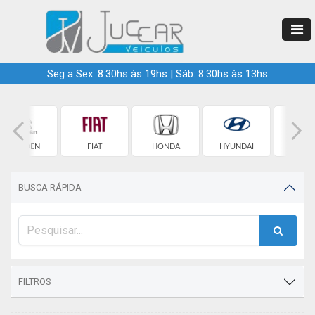
Seg a Sex: 8:30hs às 19hs | Sáb: 8:30hs às 13hs
CITROEN
FIAT
HONDA
HYUNDAI
JEE
BUSCA RÁPIDA
FILTROS