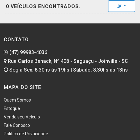
Toggle 
0 VEÍCULOS ENCONTRADOS.
CONTATO
(47) 99983-4036
Rua Carlos Benack, Nº 408 - Saguaçu - Joinville - SC
Seg a Sex: 8:30hs às 19hs | Sábado: 8:30hs às 13hs
MAPA DO SITE
Quem Somos
Estoque
Venda seu Veículo
Fale Conosco
Politica de Privacidade