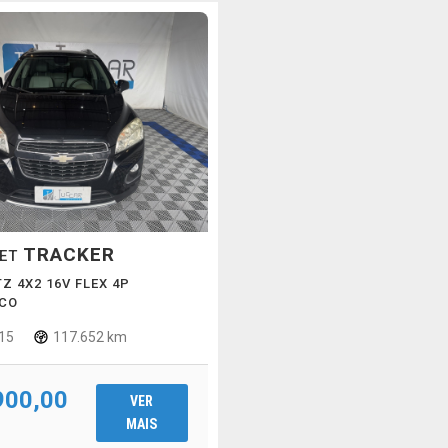
TRACKER
LET
TZ 4X2 16V FLEX 4P
CO
15
117.652 km
900,00
VER
MAIS