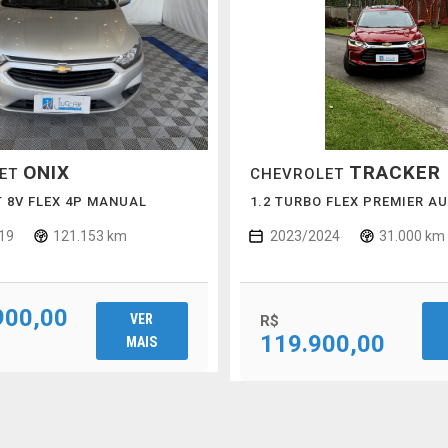
ONIX
TRACKER
LET
CHEVROLET
LT 8V FLEX 4P MANUAL
1.2 TURBO FLEX PREMIER A
19
121.153 km
2023/2024
31.000 km
900,00
VER
R$
119.900,00
MAIS