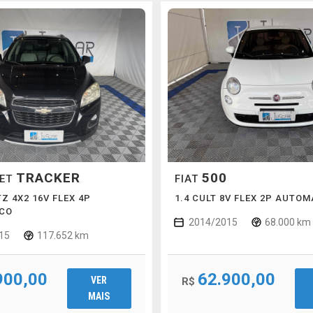
TRACKER
500
LET
FIAT
TZ 4X2 16V FLEX 4P
1.4 CULT 8V FLEX 2P AUTO
CO
2014/2015
68.000 km
15
117.652 km
900,00
62.900,00
VER
R$
MAIS