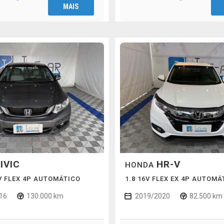
MAIS
IVIC
HR-V
HONDA
6V FLEX 4P AUTOMÁTICO
1.8 16V FLEX EX 4P AUTOMÁ
16
130.000 km
2019/2020
82.500 km