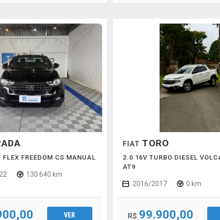
RADA
TORO
FIAT
LY FLEX FREEDOM CS MANUAL
2.0 16V TURBO DIESEL VOL
AT9
22
130.640 km
2016/2017
0 km
900,00
99.900,00
VER
R$