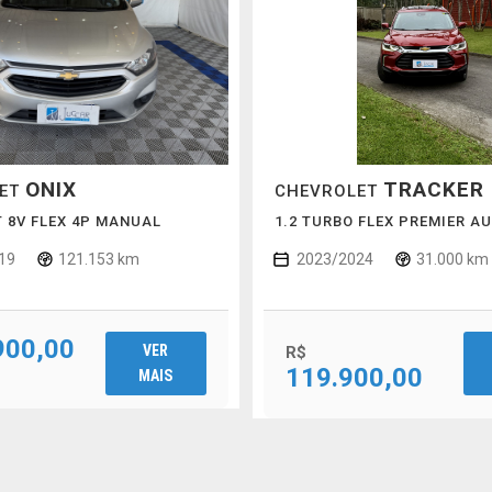
ONIX
TRACKER
LET
CHEVROLET
LT 8V FLEX 4P MANUAL
1.2 TURBO FLEX PREMIER A
19
121.153 km
2023/2024
31.000 km
900,00
VER
R$
119.900,00
MAIS