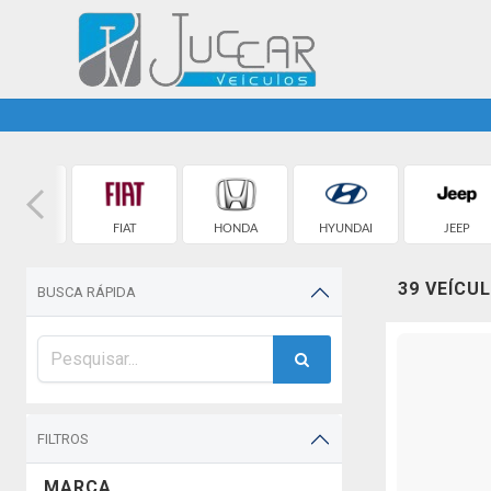
EVROLET
FIAT
HONDA
HYUNDAI
JEEP
39 VEÍCU
BUSCA RÁPIDA
FILTROS
MARCA