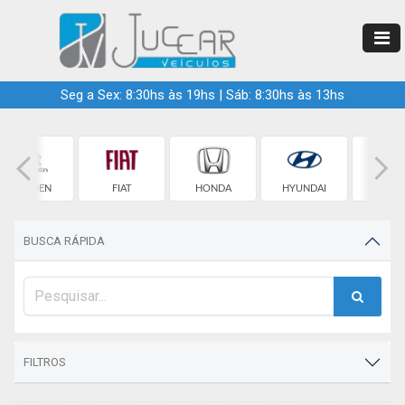
Seg a Sex: 8:30hs às 19hs | Sáb: 8:30hs às 13hs
CITROEN
FIAT
HONDA
HYUNDAI
JEE
BUSCA RÁPIDA
FILTROS