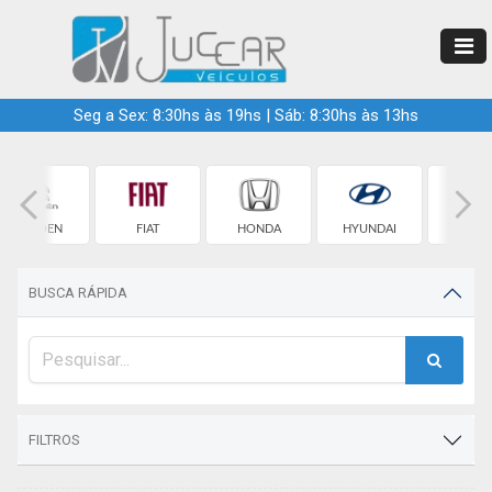
Seg a Sex: 8:30hs às 19hs | Sáb: 8:30hs às 13hs
CITROEN
FIAT
HONDA
HYUNDAI
JEE
BUSCA RÁPIDA
FILTROS